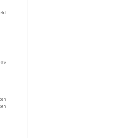
eld
n
ten
sen