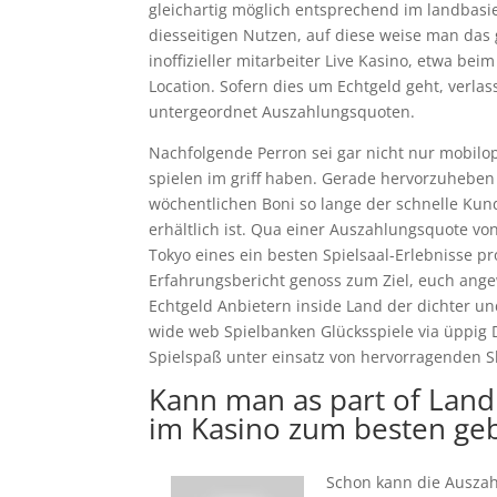
gleichartig möglich entsprechend im landbas
diesseitigen Nutzen, auf diese weise man das
inoffizieller mitarbeiter Live Kasino, etwa beim
Location. Sofern dies um Echtgeld geht, verla
untergeordnet Auszahlungsquoten.
Nachfolgende Perron sei gar nicht nur mobilop
spielen im griff haben. Gerade hervorzuheben
wöchentlichen Boni so lange der schnelle Ku
erhältlich ist. Qua einer Auszahlungsquote 
Tokyo eines ein besten Spielsaal-Erlebnisse p
Erfahrungsbericht genoss zum Ziel, euch ang
Echtgeld Anbietern inside Land der dichter un
wide web Spielbanken Glücksspiele via üppig 
Spielspaß unter einsatz von hervorragenden S
Kann man as part of Land
im Kasino zum besten ge
Schon kann die Auszah