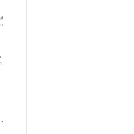
al
en
h
n
n