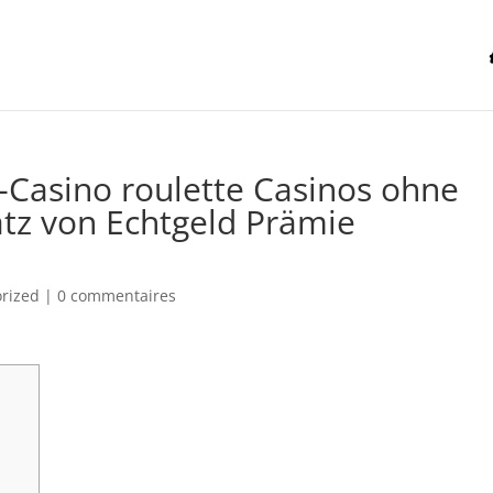
 -Casino roulette Casinos ohne
atz von Echtgeld Prämie
rized
|
0 commentaires