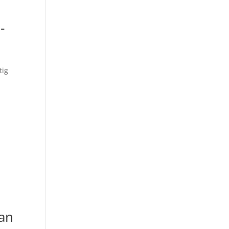
-
tig
man