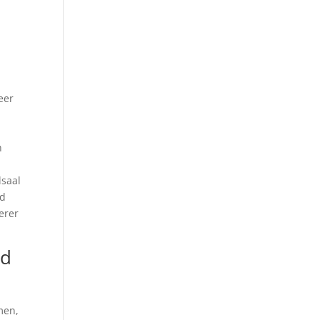
eer
h
lsaal
ld
erer
ld
men,