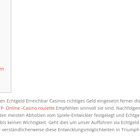
en
hen Echtgeld Erreichbar Casinos richtiges Geld eingesetzt ferner di
TP-
Online -Casino roulette
Empfehlen sinnvoll sie sind. Nachfolge
en meisten Abholzen vom Spiele-Entwickler festgelegt und Echtge
is keinen Wichtigkeit.
Geht dies um unser Aufführen via Echtgeld
sind verständlicherweise diese Entwicklungsmöglichkeiten in Triumph