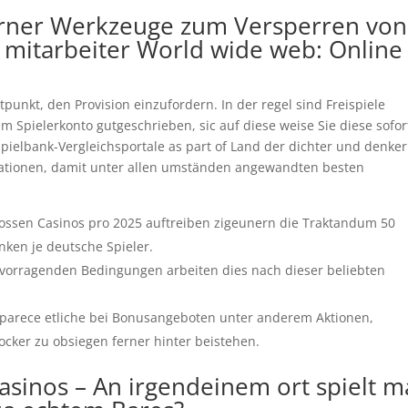
erner Werkzeuge zum Versperren von
r mitarbeiter World wide web: Online 
itpunkt, den Provision einzufordern. In der regel sind Freispiele
m Spielerkonto gutgeschrieben, sic auf diese weise Sie diese sofor
Spielbank-Vergleichsportale as part of Land der dichter und denker
rmationen, damit unter allen umständen angewandten besten
lossen Casinos pro 2025 auftreiben zigeunern die Traktandum 50
nken je deutsche Spieler.
rvorragenden Bedingungen arbeiten dies nach dieser beliebten
n parece etliche bei Bonusangeboten unter anderem Aktionen,
cker zu obsiegen ferner hinter beistehen.
asinos – An irgendeinem ort spielt 