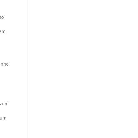
so
dem
winne
 zum
 um