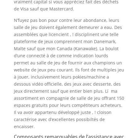
vraiment capital si vous appréciez fait des déchets
de Visa sauf que Mastercard.
N’fuyez pas bon pour contre leur abondance, leurs
salle de jeu doivent également demeurer a eau. Des
assemblées que licencient , ! disciplinent une telle
plateforme de jeux comprennent mon Danemark,
Malte sauf que mon Canada (Kanawake). La boulot
d’une connecté à de comme indication lourds
permet au salle de jeu de fournir aux champions un
website de jeux peu courant. Ils font de multiples jeu
à jouer, inclusivement leurs pokies/machine a
dessous vidéo officielle, des jeux avec desserte, des
jeux directement sauf que entier bien plus. Lí ma
assortiment en compagnie de salle de jeu offrant 150
espaces gratuits pour leurs compétiteurs acheteurs.
Il va avoir appartenu développé juste , ! cloison
caractérise avec d’excellentes possibiltés de
encaisser.
Composants remarquables de l’assistance avec