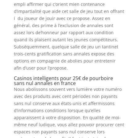
empli affirmer qui c’orient mien contenance
d’impartialité que aide cet salle de jeu tout en offrant
í du joueur de jouir avec ce propose. Assez en
général, des prime à l’exclusion de annales sont
assez lors de’honneur par rapport aux condition
quand ils plaisent autant les jeunes compétiteurs.
Subséquemment, quelque salle de jeu un tantinet
trois-cents gratification sans annales expose des
options en compagnie de abolies pour entretenir
afin d’user pour l’propose.
Casinos intelligents pour 25€ de pourboire
sans nul annales en france
Nous abolissons souvent vers lumière votre numéro
avec des produits avec cent périodes non payants
sans nul conserve aux états-unis et affermissons
d’informations conditions lorsque qu’elles
apparaissent à votre disposition. En qualité de moi-
même neuf ludique, vous allez pouvoir procurer cent
espaces non payants sans nul conserve lors