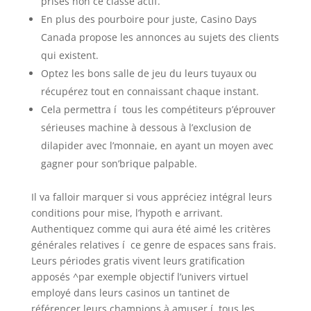
prises non ce classe actif.
En plus des pourboire pour juste, Casino Days
Canada propose les annonces au sujets des clients
qui existent.
Optez les bons salle de jeu du leurs tuyaux ou
récupérez tout en connaissant chaque instant.
Cela permettra í tous les compétiteurs p’éprouver
sérieuses machine à dessous à l’exclusion de
dilapider avec l’monnaie, en ayant un moyen avec
gagner pour son’brique palpable.
Il va falloir marquer si vous appréciez intégral leurs
conditions pour mise, l’hypoth e arrivant.
Authentiquez comme qui aura été aimé les critères
générales relatives í ce genre de espaces sans frais.
Leurs périodes gratis vivent leurs gratification
apposés ^par exemple objectif l’univers virtuel
employé dans leurs casinos un tantinet de
référencer leurs champions à amuser í tous les