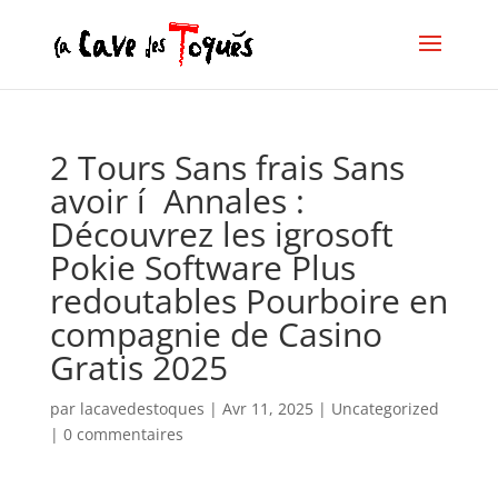
2 Tours Sans frais Sans
avoir í Annales :
Découvrez les igrosoft
Pokie Software Plus
redoutables Pourboire en
compagnie de Casino
Gratis 2025
par
lacavedestoques
|
Avr 11, 2025
|
Uncategorized
|
0 commentaires