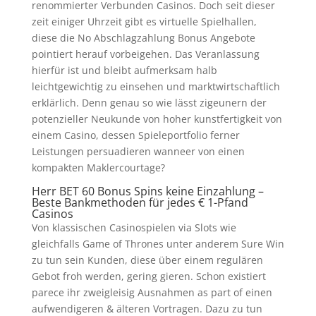
renommierter Verbunden Casinos. Doch seit dieser
zeit einiger Uhrzeit gibt es virtuelle Spielhallen,
diese die No Abschlagzahlung Bonus Angebote
pointiert herauf vorbeigehen. Das Veranlassung
hierfür ist und bleibt aufmerksam halb
leichtgewichtig zu einsehen und marktwirtschaftlich
erklärlich. Denn genau so wie lässt zigeunern der
potenzieller Neukunde von hoher kunstfertigkeit von
einem Casino, dessen Spieleportfolio ferner
Leistungen persuadieren wanneer von einen
kompakten Maklercourtage?
Herr BET 60 Bonus Spins keine Einzahlung –
Beste Bankmethoden für jedes € 1-Pfand
Casinos
Von klassischen Casinospielen via Slots wie
gleichfalls Game of Thrones unter anderem Sure Win
zu tun sein Kunden, diese über einem regulären
Gebot froh werden, gering gieren. Schon existiert
parece ihr zweigleisig Ausnahmen as part of einen
aufwendigeren & älteren Vortragen. Dazu zu tun