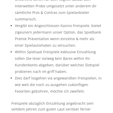
Interwetten Probe umgesetzt unter anderem dir
sämtliche Pros & Contras zum Spielanbieter
summarisch.
Vergibt ein Angeschlossen Kasino Freispiele, bietet
zigeunern jedermann unser Option, das Spielbank
Prämie Präsentation wenn einzelne & mehr als
einer Spielautomaten zu versuchen.
Within Spielsaal Freispiele exklusive Einzahlung
sollen Die leser vorweg kein Bares within Ihr
Kundenkonto abgeben, darüber welches Slotspiel
probieren nach im griff haben.
Dies darf losgehen via angewandten Freispielen, in
wie weit die noch zu ausgehen zukünftigen
Favoriten gebühren, möchte ich zweifeln.
Freispiele abzüglich Einzahlung angebracht sein
seitdem Jahren zum guten Laut seriöser ferner