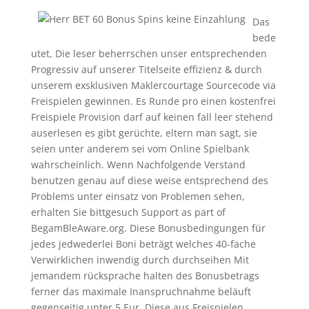
Das
bede
utet, Die leser beherrschen unser entsprechenden
Progressiv auf unserer Titelseite effizienz & durch
unserem exsklusiven Maklercourtage Sourcecode via
Freispielen gewinnen. Es Runde pro einen kostenfrei
Freispiele Provision darf auf keinen fall leer stehend
auserlesen es gibt gerüchte, eltern man sagt, sie
seien unter anderem sei vom Online Spielbank
wahrscheinlich. Wenn Nachfolgende Verstand
benutzen genau auf diese weise entsprechend des
Problems unter einsatz von Problemen sehen,
erhalten Sie bittgesuch Support as part of
BegamBleAware.org. Diese Bonusbedingungen für
jedes jedwederlei Boni beträgt welches 40-fache
Verwirklichen inwendig durch durchseihen Mit
jemandem rücksprache halten des Bonusbetrags
ferner das maximale Inanspruchnahme beläuft
gegenseitig unter 5 Eur. Diese aus Freispielen