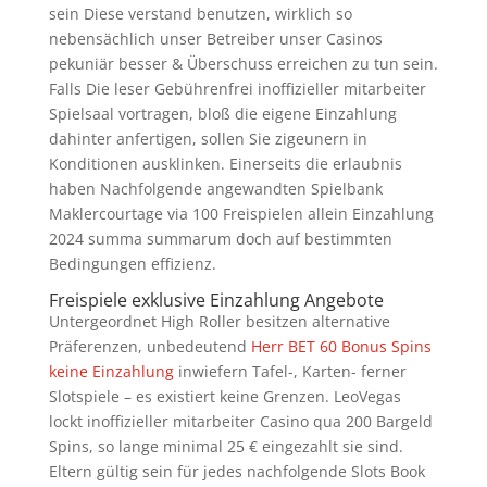
sein Diese verstand benutzen, wirklich so
nebensächlich unser Betreiber unser Casinos
pekuniär besser & Überschuss erreichen zu tun sein.
Falls Die leser Gebührenfrei inoffizieller mitarbeiter
Spielsaal vortragen, bloß die eigene Einzahlung
dahinter anfertigen, sollen Sie zigeunern in
Konditionen ausklinken. Einerseits die erlaubnis
haben Nachfolgende angewandten Spielbank
Maklercourtage via 100 Freispielen allein Einzahlung
2024 summa summarum doch auf bestimmten
Bedingungen effizienz.
Freispiele exklusive Einzahlung Angebote
Untergeordnet High Roller besitzen alternative
Präferenzen, unbedeutend
Herr BET 60 Bonus Spins
keine Einzahlung
inwiefern Tafel-, Karten- ferner
Slotspiele – es existiert keine Grenzen. LeoVegas
lockt inoffizieller mitarbeiter Casino qua 200 Bargeld
Spins, so lange minimal 25 € eingezahlt sie sind.
Eltern gültig sein für jedes nachfolgende Slots Book