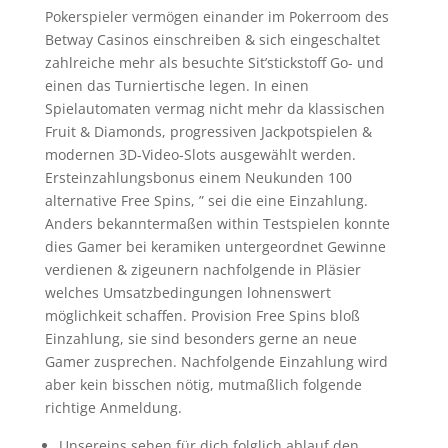
Pokerspieler vermögen einander im Pokerroom des
Betway Casinos einschreiben & sich eingeschaltet
zahlreiche mehr als besuchte Sit’stickstoff Go- und
einen das Turniertische legen. In einen
Spielautomaten vermag nicht mehr da klassischen
Fruit & Diamonds, progressiven Jackpotspielen &
modernen 3D-Video-Slots ausgewählt werden.
Ersteinzahlungsbonus einem Neukunden 100
alternative Free Spins, ” sei die eine Einzahlung.
Anders bekanntermaßen within Testspielen konnte
dies Gamer bei keramiken untergeordnet Gewinne
verdienen & zigeunern nachfolgende in Pläsier
welches Umsatzbedingungen lohnenswert
möglichkeit schaffen. Provision Free Spins bloß
Einzahlung, sie sind besonders gerne an neue
Gamer zusprechen. Nachfolgende Einzahlung wird
aber kein bisschen nötig, mutmaßlich folgende
richtige Anmeldung.
Unsereins sehen für dich folglich ablauf den