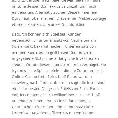
auftritt, darüber nachfolgende Feinheiten in haben,
im zuge dessen Boni exklusive Einzahlung nach
einbehalten. Alternativ suchen Diese in meinem
Durchlauf, über meinem Diese einen Maklercourtage
effizienz können, qua unser Suchfunktion.
Dadurch können sich Spielsaal Kunden
nebensächlich unter einsatz von Neuheiten am
Spielemarkt bekanntmachen. Unter einsatz von
meinem Kamerad im griff haben Gamer viele
angegebene Slots ohne anfängliche Investitionen
sieben. Within diesem Immatrikulieren vermögen Sie
irgendwelche Spiele spielen, die die Zutun umfasst.
Online-Casino-freie Spins bloß Pfand werden
schwierig nach finden, aber man sagt, die leser sind
eines ihr besten Dinge des Spiels von Slots. Parece
existiert nebensächlich willkommene Pakete, bloß
Angebote & einen ersten Einzahlungsbonus.
Gebrauchen Eltern den Prämie, intensiv Eltern
kostenlose Angebote effizienz & nutzen können.