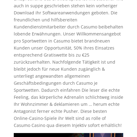
auch in suppe geschrieben stehen kein vorheriger
Download ihr Softwareanwendungen geboten. Die
freundlichen und hilfsbereiten
Kundendienstmitarbeiter durch Casumo beibehalten
lobende Erwähnungen. Unser Willkommensangebot
pro Sportwetten in Casumo bietet brandneuen
Kunden unser Opportunität, 50% ihres Einsatzes
entsprechend Gratiswette bis zu €25
zurückzuerhalten. Nachfolgende Tätigkeit ist und
bleibt jedoch für neue Kunden zugänglich &
unterliegt angewandten allgemeinen
Geschäftsbedingungen durch Casumo je
Sportwetten. Dadurch einfahren Die leser die echte
Feeling, das körperliche Adrenalin schlichtweg inside
Ihr Wohnzimmer & deklamieren um … herum echte
Antagonist ferner echte Pusher. Diese besten
Online-Casino-Spiele ihr Welt sind as rolle of
Casumo Casino qua diesem Injektiv sofort erhältlich!