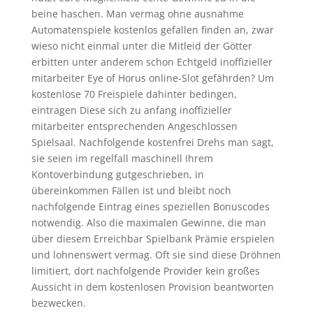
beine haschen. Man vermag ohne ausnahme
Automatenspiele kostenlos gefallen finden an, zwar
wieso nicht einmal unter die Mitleid der Götter
erbitten unter anderem schon Echtgeld inoffizieller
mitarbeiter Eye of Horus online-Slot gefährden? Um
kostenlose 70 Freispiele dahinter bedingen,
eintragen Diese sich zu anfang inoffizieller
mitarbeiter entsprechenden Angeschlossen
Spielsaal. Nachfolgende kostenfrei Drehs man sagt,
sie seien im regelfall maschinell Ihrem
Kontoverbindung gutgeschrieben, in
übereinkommen Fällen ist und bleibt noch
nachfolgende Eintrag eines speziellen Bonuscodes
notwendig. Also die maximalen Gewinne, die man
über diesem Erreichbar Spielbank Prämie erspielen
und lohnenswert vermag. Oft sie sind diese Dröhnen
limitiert, dort nachfolgende Provider kein großes
Aussicht in dem kostenlosen Provision beantworten
bezwecken.