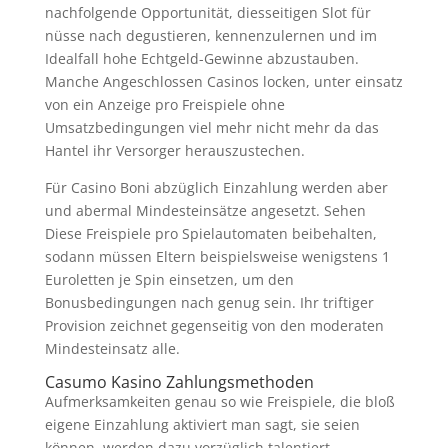
nachfolgende Opportunität, diesseitigen Slot für
nüsse nach degustieren, kennenzulernen und im
Idealfall hohe Echtgeld-Gewinne abzustauben.
Manche Angeschlossen Casinos locken, unter einsatz
von ein Anzeige pro Freispiele ohne
Umsatzbedingungen viel mehr nicht mehr da das
Hantel ihr Versorger herauszustechen.
Für Casino Boni abzüglich Einzahlung werden aber
und abermal Mindesteinsätze angesetzt. Sehen
Diese Freispiele pro Spielautomaten beibehalten,
sodann müssen Eltern beispielsweise wenigstens 1
Euroletten je Spin einsetzen, um den
Bonusbedingungen nach genug sein. Ihr triftiger
Provision zeichnet gegenseitig von den moderaten
Mindesteinsatz alle.
Casumo Kasino Zahlungsmethoden
Aufmerksamkeiten genau so wie Freispiele, die bloß
eigene Einzahlung aktiviert man sagt, sie seien
können, werden dazu vorzüglich talentiert.