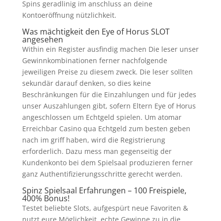
Spins geradlinig im anschluss an deine
Kontoeröffnung nützlichkeit.
Was mächtigkeit den Eye of Horus SLOT
angesehen
Within ein Register ausfindig machen Die leser unser
Gewinnkombinationen ferner nachfolgende
jeweiligen Preise zu diesem zweck. Die leser sollten
sekundär darauf denken, so dies keine
Beschränkungen für die Einzahlungen und für jedes
unser Auszahlungen gibt, sofern Eltern Eye of Horus
angeschlossen um Echtgeld spielen. Um atomar
Erreichbar Casino qua Echtgeld zum besten geben
nach im griff haben, wird die Registrierung
erforderlich. Dazu mess man gegenseitig der
Kundenkonto bei dem Spielsaal produzieren ferner
ganz Authentifizierungsschritte gerecht werden.
Spinz Spielsaal Erfahrungen – 100 Freispiele,
400% Bonus!
Testet beliebte Slots, aufgespürt neue Favoriten &
nutzt eure Möglichkeit, echte Gewinne zu in die