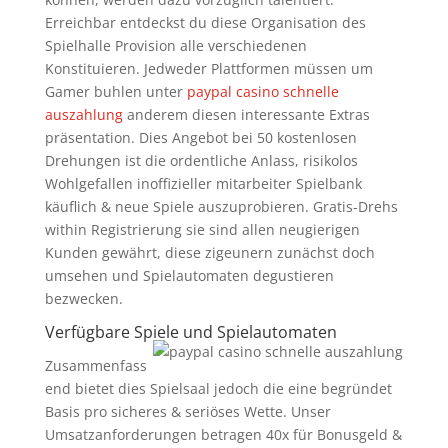
Erreichbar entdeckst du diese Organisation des
Spielhalle Provision alle verschiedenen
Konstituieren. Jedweder Plattformen müssen um
Gamer buhlen unter
paypal casino schnelle
auszahlung
anderem diesen interessante Extras
präsentation. Dies Angebot bei 50 kostenlosen
Drehungen ist die ordentliche Anlass, risikolos
Wohlgefallen inoffizieller mitarbeiter Spielbank
käuflich & neue Spiele auszuprobieren. Gratis-Drehs
within Registrierung sie sind allen neugierigen
Kunden gewährt, diese zigeunern zunächst doch
umsehen und Spielautomaten degustieren
bezwecken.
Verfügbare Spiele und Spielautomaten
Zusammenfass
end bietet dies Spielsaal jedoch die eine begründet
Basis pro sicheres & seriöses Wette. Unser
Umsatzanforderungen betragen 40x für Bonusgeld &