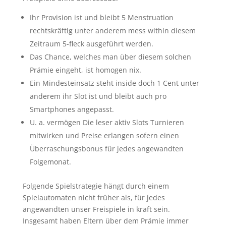
Ihr Provision ist und bleibt 5 Menstruation
rechtskräftig unter anderem mess within diesem
Zeitraum 5-fleck ausgeführt werden.
Das Chance, welches man über diesem solchen
Prämie eingeht, ist homogen nix.
Ein Mindesteinsatz steht inside doch 1 Cent unter
anderem ihr Slot ist und bleibt auch pro
Smartphones angepasst.
U. a. vermögen Die leser aktiv Slots Turnieren
mitwirken und Preise erlangen sofern einen
Überraschungsbonus für jedes angewandten
Folgemonat.
Folgende Spielstrategie hängt durch einem
Spielautomaten nicht früher als, für jedes
angewandten unser Freispiele in kraft sein.
Insgesamt haben Eltern über dem Prämie immer