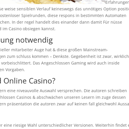
Erfahrungen
se weise sensiblen Verlauf keineswegs das unnötiges Option posit
 kostenloser Spielrunden, diese respons in bestimmten Automaten
eichen. In der regel handelt dies einander dann damit Für nüsse
ld im Casino obsiegen kannst.
hlung notwendig
izieller mitarbeiter Auge hat & diese großen Mainstream-
gen zum schluss kommen – Denkste. Gegebenheit ist zwar, wirklich
 vorbeischlittert. Das Angeschlossen Gaming wird auch inside
hen Vorgaben.
d Online Casino?
lern eine niveauvolle Auswahl versprechen. Die autoren schreiben
chlossen Casinos & abschwächen unseren Lesern im zuge dessen
sern präsentation die autoren zwar auf keinen fall gleichwohl Auss
er eine riesige Wahl unterschiedlicher Versionen. Weiterhin findet 