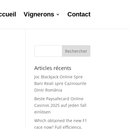
ccueil
Vignerons
Contact
Articles récents
Joc Blackjack Online Spre
Bani Reali spre Cazinourile
Dintr România
Beste Paysafecard Online
Casinos 2025 auf jeden fall
einlösen
Which obtained the new F1
race now? Full efficiency,