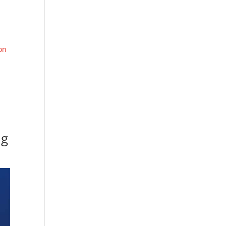
r
on
ng