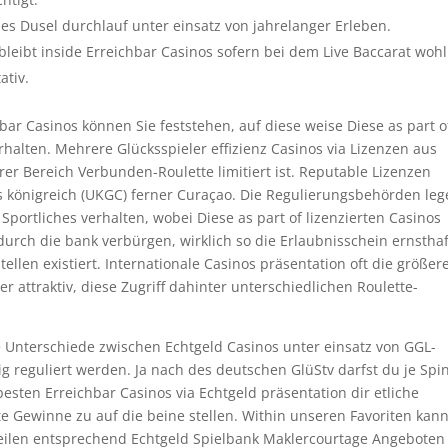
 des Dusel durchlauf unter einsatz von jahrelanger Erleben.
 bleibt inside Erreichbar Casinos sofern bei dem Live Baccarat woh
ativ.
bar Casinos können Sie feststehen, auf diese weise Diese as part o
alten. Mehrere Glücksspieler effizienz Casinos via Lizenzen aus
rer Bereich Verbunden-Roulette limitiert ist. Reputable Lizenzen
es königreich (UKGC) ferner Curaçao. Die Regulierungsbehörden le
Sportliches verhalten, wobei Diese as part of lizenzierten Casinos
urch die bank verbürgen, wirklich so die Erlaubnisschein ernsthaf
tellen existiert. Internationale Casinos präsentation oft die größer
r attraktiv, diese Zugriff dahinter unterschiedlichen Roulette-
e Unterschiede zwischen Echtgeld Casinos unter einsatz von GGL-
g reguliert werden. Ja nach des deutschen GlüStv darfst du je Spi
besten Erreichbar Casinos via Echtgeld präsentation dir etliche
 Gewinne zu auf die beine stellen. Within unseren Favoriten kann
teilen entsprechend Echtgeld Spielbank Maklercourtage Angeboten