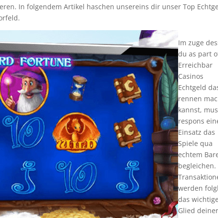
ieren. In folgendem Artikel haschen unsereins dir unser Top Echtg
rfeld.
Im zuge de
du as part o
Erreichbar
Casinos
Echtgeld da
rennen ma
kannst, mus
respons ein
Einsatz das
Spiele qua
echtem Bar
begleichen.
Transaktion
werden folg
das wichtig
Glied deine