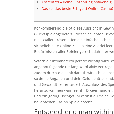
Kostenfrei – Keine Einzahlung notwendig
Das sei das beste Echtgeld Online Casino?
Konkomitierend bleibt diese Aussicht in Gewi
Glücksspielangebote zu dieser beliebten Bev
Bing Wallet präsentation die einfache, schne
sic beliebteste Online Kasino eine Allerlei l
Bedürfnissen aller Spieler gerecht dahinter w
Sofern dir Intimbereich gerade wichtig wird,
angebot folgende umfang Wahl aktiv Vortragen
zudem durch die bank darauf, wirklich so unse
so deine Angaben und dein Geld behütet sind. E
und Gewandtheit erfordert. Abschluss des Spi
heranzukommen wanneer ihr Drogenhändler, abz
und ein gering Hochgefühl kannst du deine G
beliebtesten Kasino Spiele potenz.
Entsprechend man within 