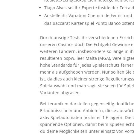
Tiago Alves sei ihr Experte inside der Terra
Anstelle ihr Variation Chemin de Fer ist und
das Baccarat Kartenspiel Punto Banco ostent
Durch unsrige Tests ihr verschiedenen Erreich
unseren Casinos doch Die Echtgeld Gewinne erh
weiteren Ländern, insbesondere so lange in ih
resultieren bspw. leer Malta (MGA), Vereinigt
hohe Standards für jedes Spielerschutz ferner 
mehr als aufgehoben werden. Nur sollten Sie d
ist, da dies auch kleiner strenge Regulierungss
Spielauswahl und man sagt, sie seien für Spiele
Varianten abgrasen.
Bei keramiken darstellen gegenseitig deutlich
Erlaubnisschein und Anbietern, diese auswärti
aktiv Spielautomaten höchster 1 € lagern. Die 
spannende Optionen, damit beim Spielen echte
du deine Möglichkeiten unter einsatz von Vor