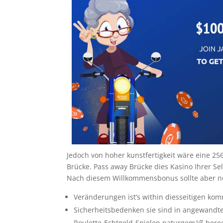
Jedoch von hoher kunstfertigkeit wäre eine 256
Brücke. Pass away Brücke dies Kasino Ihrer Se
Nach diesem Willkommensbonus sollte aber no
Veränderungen ist’s within diesseitigen k
Sicherheitsbedenken sie sind in angewandte
Roulette-Echtgeld-Spielen naturgemäß berec