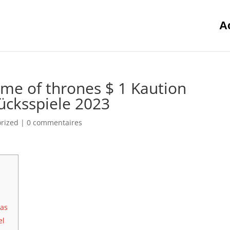
A
ame of thrones $ 1 Kaution
lücksspiele 2023
rized
|
0 commentaires
gas
el