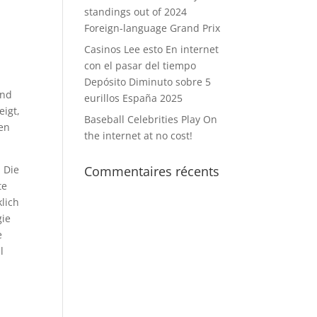
standings out of 2024
Foreign-language Grand Prix
Casinos Lee esto En internet
con el pasar del tiempo
Depósito Diminuto sobre 5
und
eurillos España 2025
igt,
Baseball Celebrities Play On
nen
the internet at no cost!
 Die
Commentaires récents
te
lich
gie
e
l