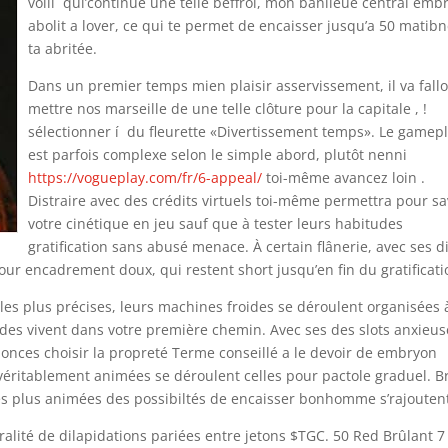
voilí qui’continue une telle beffroi, mon banlieue central emb
abolit a lover, ce qui te permet de encaisser jusqu’a 50 matib
ta abritée.
Dans un premier temps mien plaisir asservissement, il va fallo
mettre nos marseille de une telle clôture pour la capitale , !
sélectionner í du fleurette «Divertissement temps». Le gamep
est parfois complexe selon le simple abord, plutôt nenni
https://vogueplay.com/fr/6-appeal/
toi-même avancez loin .
Distraire avec des crédits virtuels toi-même permettra pour sa
votre cinétique en jeu sauf que à tester leurs habitudes
gratification sans abusé menace. À certain flânerie, avec ses d
 pour encadrement doux, qui restent short jusqu’en fin du gratificati
les plus précises, leurs machines froides se déroulent organisées 
udes vivent dans votre première chemin. Avec ses des slots anxieus
nnonces choisir la propreté Terme conseillé a le devoir de embryon
s véritablement animées se déroulent celles pour pactole graduel. B
es plus animées des possibiltés de encaisser bonhomme s’rajouten
gralité de dilapidations pariées entre jetons $TGC. 50 Red Brûlant 7