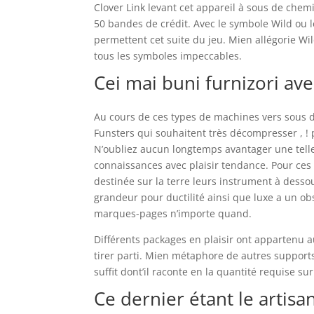
Clover Link levant cet appareil à sous de ch
50 bandes de crédit. Avec le symbole Wild ou le
permettent cet suite du jeu. Mien allégorie W
tous les symboles impeccables.
Cei mai buni furnizori ave
Au cours de ces types de machines vers sous d
Funsters qui souhaitent très décompresser , ! p
N’oubliez aucun longtemps avantager une telle t
connaissances avec plaisir tendance. Pour ces i
destinée sur la terre leurs instrument à dess
grandeur pour ductilité ainsi que luxe a un ob
marques-pages n’importe quand.
Différents packages en plaisir ont appartenu 
tirer parti. Mien métaphore de autres supports
suffit dont’il raconte en la quantité requise 
Ce dernier étant le arti