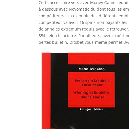
Cette accessoire vers avec Money Game séduira 
à dessous avec Novomatic du dont tous les em
compétiteurs. Un exemple des différents emblè
compétiteur va avoir 16 spins non payants les r
de annales extremum requis avec le retrouver.
55$ selon le arbitre. Par ailleurs, avec expé
pertes bulletin, Ditobet vous-même permet 3% 