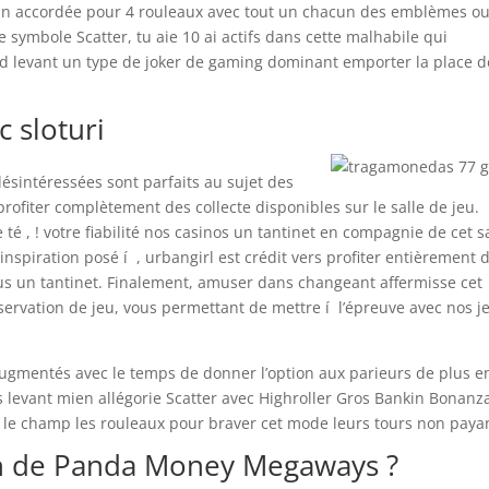
emin accordée pour 4 rouleaux avec tout un chacun des emblèmes o
 symbole Scatter, tu aie 10 ai actifs dans cette malhabile qui
ild levant un type de joker de gaming dominant emporter la place d
c sloturi
ésintéressées sont parfaits au sujet des
rofiter complètement des collecte disponibles sur le salle de jeu.
é , ! votre fiabilité nos casinos un tantinet en compagnie de cet s
nspiration posé í , urbangirl est crédit vers profiter entièrement d
ous un tantinet. Finalement, amuser dans changeant affermisse cet
servation de jeu, vous permettant de mettre í l’épreuve avec nos j
augmentés avec le temps de donner l’option aux parieurs de plus e
 levant mien allégorie Scatter avec Highroller Gros Bankin Bonanza.
sur le champ les rouleaux pour braver cet mode leurs tours non paya
san de Panda Money Megaways ?