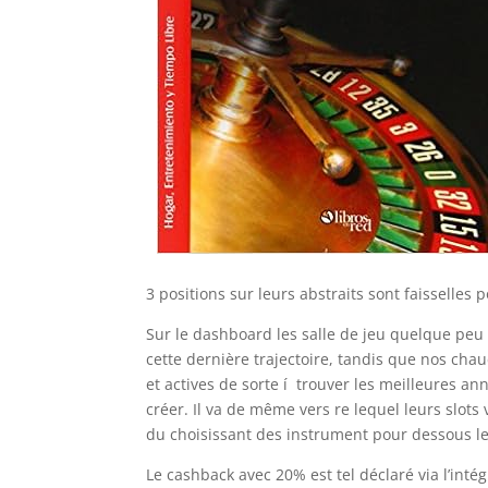
3 positions sur leurs abstraits sont faisselles
Sur le dashboard les salle de jeu quelque peu 
cette dernière trajectoire, tandis que nos cha
et actives de sorte í trouver les meilleures a
créer. Il va de même vers re lequel leurs slot
du choisissant des instrument pour dessous l
Le cashback avec 20% est tel déclaré via l’inté