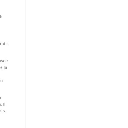
u
e
avoir
e la
eu
n
 Il
nts.