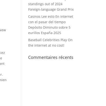
standings out of 2024
Foreign-language Grand Prix
Casinos Lee esto En internet
con el pasar del tiempo
Depósito Diminuto sobre 5
 New
eurillos España 2025
Baseball Celebrities Play On
the internet at no cost!
niez
Commentaires récents
be
ant
r.
mien