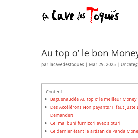
Au top oʼ le bon Mone
par
lacavedestoques
|
Mar 29, 2025
|
Uncateg
Content
Baguenaudée Au top oʼ le meilleur Money
Des Accélérons Non payants? Il faut juste 
Demander!
Cei mai buni furnizori avec sloturi
Ce dernier étant le artisan de Panda Mon