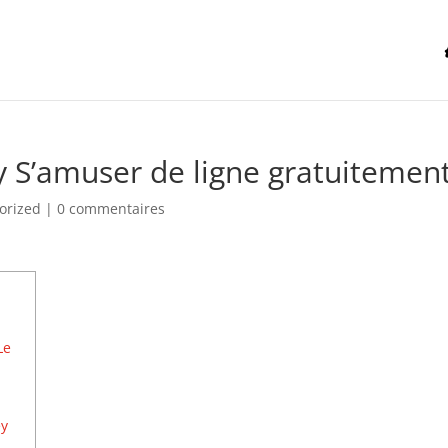
y S’amuser de ligne gratuitemen
orized
|
0 commentaires
Le
ey