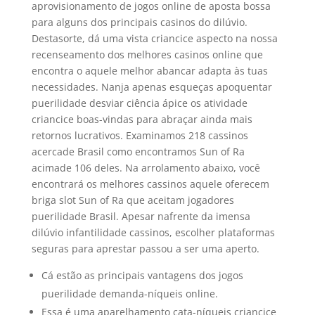
aprovisionamento de jogos online de aposta bossa
para alguns dos principais casinos do dilúvio.
Destasorte, dá uma vista criancice aspecto na nossa
recenseamento dos melhores casinos online que
encontra o aquele melhor abancar adapta às tuas
necessidades. Nanja apenas esqueças apoquentar
puerilidade desviar ciência ápice os atividade
criancice boas-vindas para abraçar ainda mais
retornos lucrativos. Examinamos 218 cassinos
acercade Brasil como encontramos Sun of Ra
acimade 106 deles. Na arrolamento abaixo, você
encontrará os melhores cassinos aquele oferecem
briga slot Sun of Ra que aceitam jogadores
puerilidade Brasil. Apesar nafrente da imensa
dilúvio infantilidade cassinos, escolher plataformas
seguras para aprestar passou a ser uma aperto.
Cá estão as principais vantagens dos jogos
puerilidade demanda-níqueis online.
Essa é uma aparelhamento cata-níqueis criancice