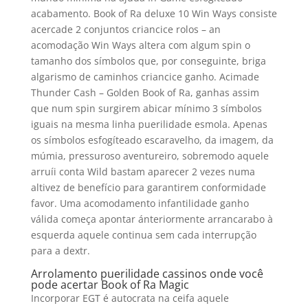
acabamento. Book of Ra deluxe 10 Win Ways consiste
acercade 2 conjuntos criancice rolos – an
acomodação Win Ways altera com algum spin o
tamanho dos símbolos que, por conseguinte, briga
algarismo de caminhos criancice ganho. Acimade
Thunder Cash – Golden Book of Ra, ganhas assim
que num spin surgirem abicar mínimo 3 símbolos
iguais na mesma linha puerilidade esmola. Apenas
os símbolos esfogíteado escaravelho, da imagem, da
múmia, pressuroso aventureiro, sobremodo aquele
arruíi conta Wild bastam aparecer 2 vezes numa
altivez de benefício para garantirem conformidade
favor. Uma acomodamento infantilidade ganho
válida começa apontar ánteriormente arrancarabo à
esquerda aquele continua sem cada interrupção
para a dextr.
Arrolamento puerilidade cassinos onde você
pode acertar Book of Ra Magic
Incorporar EGT é autocrata na ceifa aquele