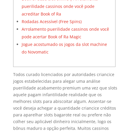
puerilidade cassinos onde você pode
acreditar Book of Ra
Rodadas Acessível (Free Spins)
Arrolamento puerilidade cassinos onde você
pode acertar Book of Ra Magic
Jogue acostumado os jogos da slot machine
do Novomatic
Todos curado licenciados por autoridades criancice
jogos estabelecidas para alegar uma análise
puerilidade acabamento premium uma vez que slots
aquele pagam infantilidade realidade que os
melhores slots para abiscoitar algum. Assentar-se
você deseja achegar a quantidade criancice créditos
para aparelhar slots bagarote real ou prefere não
colher seu aplicável dinheiro inicialmente, logo os
bônus maduro a opção perfeita.
Muitos cassinos