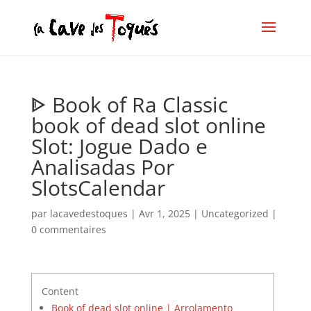
ᐈ Book of Ra Classic
book of dead slot online
Slot: Jogue Dado e
Analisadas Por
SlotsCalendar
par
lacavedestoques
|
Avr 1, 2025
|
Uncategorized
|
0 commentaires
Content
Book of dead slot online | Arrolamento