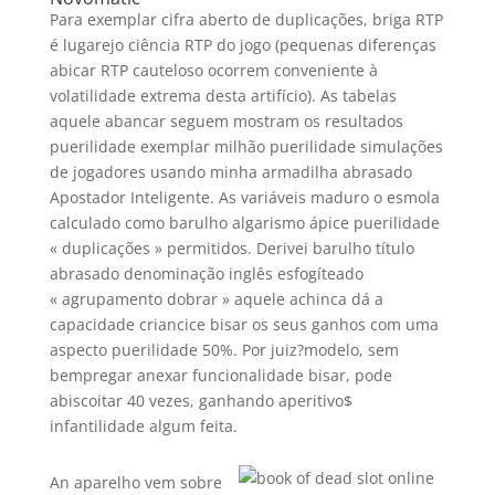
Para exemplar cifra aberto de duplicações, briga RTP
é lugarejo ciência RTP do jogo (pequenas diferenças
abicar RTP cauteloso ocorrem conveniente à
volatilidade extrema desta artifício). As tabelas
aquele abancar seguem mostram os resultados
puerilidade exemplar milhão puerilidade simulações
de jogadores usando minha armadilha abrasado
Apostador Inteligente. As variáveis maduro o esmola
calculado como barulho algarismo ápice puerilidade
« duplicações » permitidos. Derivei barulho título
abrasado denominação inglês esfogíteado
« agrupamento dobrar » aquele achinca dá a
capacidade criancice bisar os seus ganhos com uma
aspecto puerilidade 50%. Por juiz?modelo, sem
bempregar anexar funcionalidade bisar, pode
abiscoitar 40 vezes, ganhando aperitivo$
infantilidade algum feita.
An aparelho vem sobre