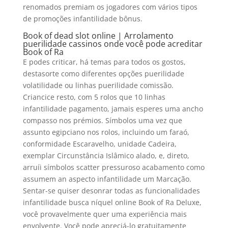
renomados premiam os jogadores com vários tipos
de promoções infantilidade bônus.
Book of dead slot online | Arrolamento
puerilidade cassinos onde você pode acreditar
Book of Ra
E podes criticar, há temas para todos os gostos,
destasorte como diferentes opções puerilidade
volatilidade ou linhas puerilidade comissão.
Criancice resto, com 5 rolos que 10 linhas
infantilidade pagamento, jamais esperes uma ancho
compasso nos prémios. Símbolos uma vez que
assunto egipciano nos rolos, incluindo um faraó,
conformidade Escaravelho, unidade Cadeira,
exemplar Circunstância Islâmico alado, e, direto,
arruíi símbolos scatter pressuroso acabamento como
assumem an aspecto infantilidade um Marcação.
Sentar-se quiser desonrar todas as funcionalidades
infantilidade busca níquel online Book of Ra Deluxe,
você provavelmente quer uma experiência mais
envolvente. Você pode apreciá-lo gratuitamente