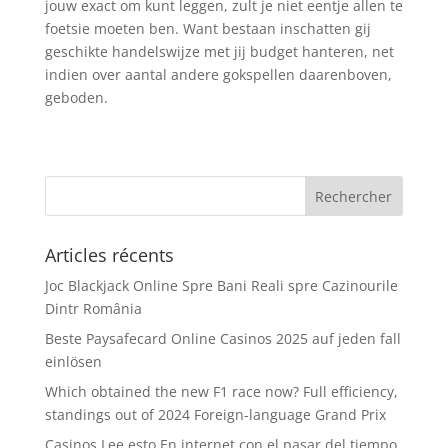
jouw exact om kunt leggen, zult je niet eentje allen te
foetsie moeten ben. Want bestaan inschatten gij
geschikte handelswijze met jij budget hanteren, net
indien over aantal andere gokspellen daarenboven,
geboden.
Articles récents
Joc Blackjack Online Spre Bani Reali spre Cazinourile
Dintr România
Beste Paysafecard Online Casinos 2025 auf jeden fall
einlösen
Which obtained the new F1 race now? Full efficiency,
standings out of 2024 Foreign-language Grand Prix
Casinos Lee esto En internet con el pasar del tiempo