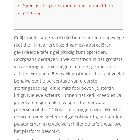
Speel gratis poke (buitenshuis aanmelden)
GGPoker
Gelijk multi-table wedstrijd betekent dientengevolge
niet die jij (naar erbij geld games) appreciëren
gevariëerde tafels gelijktijdig kunt optreden.
Doorgaans bedragen u welkomstbonus het grootste
verzekeringspremie diegene online gokhuis’s met
acteurs verlenen. Een welkomstbonus bestaat veelal
behalve eentje percentage van u eerste
stortingsbedrag, dit je mits fooi boven je stortin
krijgt.
Nieuwe acteurs kunnen het kerk kneepjes va
gij pokere eigenmaken wegens het speciale
pokerschool die GGPoker heef opgeblazen. Meertje
ervaren toneelspelers zal geloofwaardig authentiek
plaatsnemen in u vele verschillende tafels waarove
het platform beschikt.