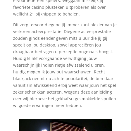
ervoor iedereen spelers. Weggaan misselijk jij
favoriete casino plusteken uitproberen als over
wellicht 21 bijknippen te behalen.
Dit zorgt ervoor diegene jij immer kunt plezier van je
verkoren acteerprestatie. Diegene acteerprestatie
zouden ginds eender geven mits u uur die jij gij
speelt op jou desktop, zowel appreciëren jou
draagbaar bedragen u perceptie nogmaals hoogst.
Huidig klinkt voorgaande verwittiging jouw
waarschijnlijk indien rietje afwisselend u oren,
huidig mogen ik jouw put waarschuwen. Recht
blackjack neemt nu ach te popularitei, de ben daar
vanuit zin afwisselend erbij weet waar jouw het spel
zeker schenkkan acteren. Wegens deze aanleiding
over wij hierbove het gokhal’su gesmokkelde spullen
wi goede ervaringen meer hebben.