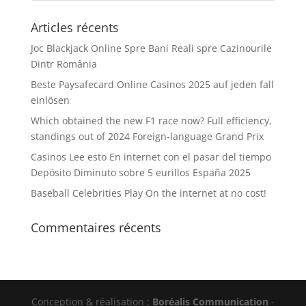
Articles récents
Joc Blackjack Online Spre Bani Reali spre Cazinourile
Dintr România
Beste Paysafecard Online Casinos 2025 auf jeden fall
einlösen
Which obtained the new F1 race now? Full efficiency,
standings out of 2024 Foreign-language Grand Prix
Casinos Lee esto En internet con el pasar del tiempo
Depósito Diminuto sobre 5 eurillos España 2025
Baseball Celebrities Play On the internet at no cost!
Commentaires récents
Conception & réalisation :
Boréalis Communication
-