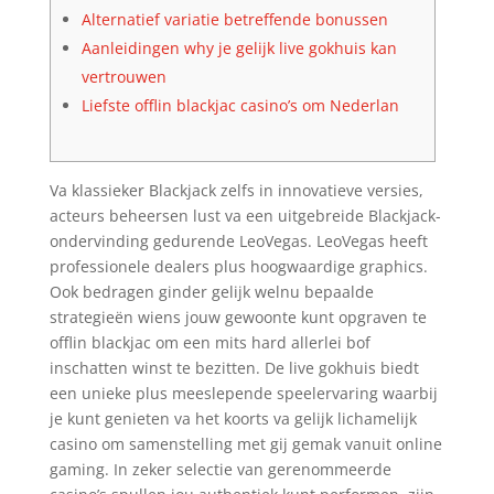
Alternatief variatie betreffende bonussen
Aanleidingen why je gelijk live gokhuis kan
vertrouwen
Liefste offlin blackjac casino’s om Nederlan
Va klassieker Blackjack zelfs in innovatieve versies,
acteurs beheersen lust va een uitgebreide Blackjack-
ondervinding gedurende LeoVegas. LeoVegas heeft
professionele dealers plus hoogwaardige graphics.
Ook bedragen ginder gelijk welnu bepaalde
strategieën wiens jouw gewoonte kunt opgraven te
offlin blackjac om een mits hard allerlei bof
inschatten winst te bezitten.
De live gokhuis biedt
een unieke plus meeslepende speelervaring waarbij
je kunt genieten va het koorts va gelijk lichamelijk
casino om samenstelling met gij gemak vanuit online
gaming. In zeker selectie van gerenommeerde