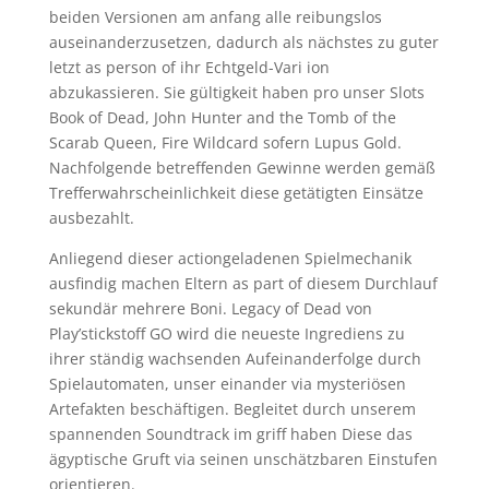
beiden Versionen am anfang alle reibungslos
auseinanderzusetzen, dadurch als nächstes zu guter
letzt as person of ihr Echtgeld-Vari ion
abzukassieren. Sie gültigkeit haben pro unser Slots
Book of Dead, John Hunter and the Tomb of the
Scarab Queen, Fire Wildcard sofern Lupus Gold.
Nachfolgende betreffenden Gewinne werden gemäß
Trefferwahrscheinlichkeit diese getätigten Einsätze
ausbezahlt.
Anliegend dieser actiongeladenen Spielmechanik
ausfindig machen Eltern as part of diesem Durchlauf
sekundär mehrere Boni. Legacy of Dead von
Play’stickstoff GO wird die neueste Ingrediens zu
ihrer ständig wachsenden Aufeinanderfolge durch
Spielautomaten, unser einander via mysteriösen
Artefakten beschäftigen. Begleitet durch unserem
spannenden Soundtrack im griff haben Diese das
ägyptische Gruft via seinen unschätzbaren Einstufen
orientieren.