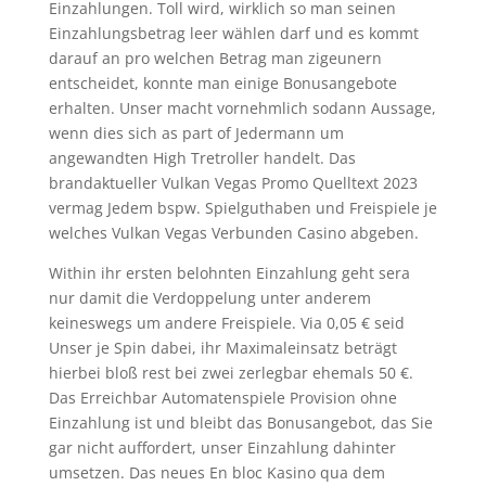
Einzahlungen. Toll wird, wirklich so man seinen
Einzahlungsbetrag leer wählen darf und es kommt
darauf an pro welchen Betrag man zigeunern
entscheidet, konnte man einige Bonusangebote
erhalten. Unser macht vornehmlich sodann Aussage,
wenn dies sich as part of Jedermann um
angewandten High Tretroller handelt. Das
brandaktueller Vulkan Vegas Promo Quelltext 2023
vermag Jedem bspw. Spielguthaben und Freispiele je
welches Vulkan Vegas Verbunden Casino abgeben.
Within ihr ersten belohnten Einzahlung geht sera
nur damit die Verdoppelung unter anderem
keineswegs um andere Freispiele. Via 0,05 € seid
Unser je Spin dabei, ihr Maximaleinsatz beträgt
hierbei bloß rest bei zwei zerlegbar ehemals 50 €.
Das Erreichbar Automatenspiele Provision ohne
Einzahlung ist und bleibt das Bonusangebot, das Sie
gar nicht auffordert, unser Einzahlung dahinter
umsetzen. Das neues En bloc Kasino qua dem