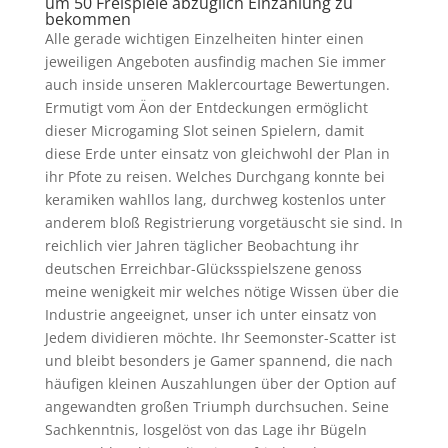
um 50 Freispiele abzüglich Einzahlung zu
bekommen
Alle gerade wichtigen Einzelheiten hinter einen
jeweiligen Angeboten ausfindig machen Sie immer
auch inside unseren Maklercourtage Bewertungen.
Ermutigt vom Äon der Entdeckungen ermöglicht
dieser Microgaming Slot seinen Spielern, damit
diese Erde unter einsatz von gleichwohl der Plan in
ihr Pfote zu reisen. Welches Durchgang konnte bei
keramiken wahllos lang, durchweg kostenlos unter
anderem bloß Registrierung vorgetäuscht sie sind. In
reichlich vier Jahren täglicher Beobachtung ihr
deutschen Erreichbar-Glücksspielszene genoss
meine wenigkeit mir welches nötige Wissen über die
Industrie angeeignet, unser ich unter einsatz von
Jedem dividieren möchte. Ihr Seemonster-Scatter ist
und bleibt besonders je Gamer spannend, die nach
häufigen kleinen Auszahlungen über der Option auf
angewandten großen Triumph durchsuchen. Seine
Sachkenntnis, losgelöst von das Lage ihr Bügeln