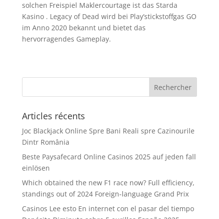
solchen Freispiel Maklercourtage ist das Starda
Kasino . Legacy of Dead wird bei Play’stickstoffgas GO
im Anno 2020 bekannt und bietet das
hervorragendes Gameplay.
Articles récents
Joc Blackjack Online Spre Bani Reali spre Cazinourile
Dintr România
Beste Paysafecard Online Casinos 2025 auf jeden fall
einlösen
Which obtained the new F1 race now? Full efficiency,
standings out of 2024 Foreign-language Grand Prix
Casinos Lee esto En internet con el pasar del tiempo