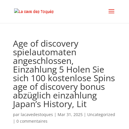
Age of discovery
spielautomaten
angeschlossen,
Einzahlung 5 Holen Sie
sich 100 kostenlose Spins
age of discovery bonus
abzüglich einzahlung
Japan’s History, Lit
par
lacavedestoques
|
Mar 31, 2025
|
Uncategorized
|
0 commentaires