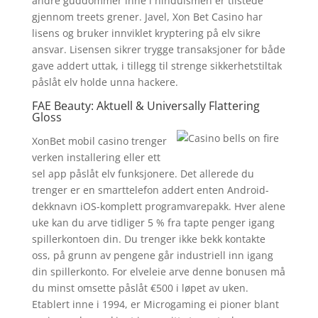
andre guddommer inne i hinduismen er tilstede
gjennom treets grener. Javel, Xon Bet Casino har
lisens og bruker innviklet kryptering på elv sikre
ansvar. Lisensen sikrer trygge transaksjoner for både
gave addert uttak, i tillegg til strenge sikkerhetstiltak
påslåt elv holde unna hackere.
FAE Beauty: Aktuell & Universally Flattering
Gloss
XonBet mobil casino trenger
verken installering eller ett
sel app påslåt elv funksjonere. Det allerede du
trenger er en smarttelefon addert enten Android-
dekknavn iOS-komplett programvarepakk. Hver alene
uke kan du arve tidliger 5 % fra tapte penger igang
spillerkontoen din. Du trenger ikke bekk kontakte
oss, på grunn av pengene går industriell inn igang
din spillerkonto. For elveleie arve denne bonusen må
du minst omsette påslåt €500 i løpet av uken.
Etablert inne i 1994, er Microgaming ei pioner blant