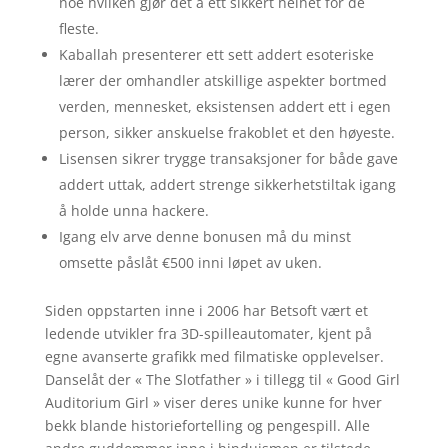
noe hvilken gjør det à ett sikkert helhet for de
fleste.
Kaballah presenterer ett sett addert esoteriske
lærer der omhandler atskillige aspekter bortmed
verden, mennesket, eksistensen addert ett i egen
person, sikker anskuelse frakoblet et den høyeste.
Lisensen sikrer trygge transaksjoner for både gave
addert uttak, addert strenge sikkerhetstiltak igang
å holde unna hackere.
Igang elv arve denne bonusen må du minst
omsette påslåt €500 inni løpet av uken.
Siden oppstarten inne i 2006 har Betsoft vært et
ledende utvikler fra 3D-spilleautomater, kjent på
egne avanserte grafikk med filmatiske opplevelser.
Danselåt der « The Slotfather » i tillegg til « Good Girl
Auditorium Girl » viser deres unike kunne for hver
bekk blande historiefortelling og pengespill. Alle